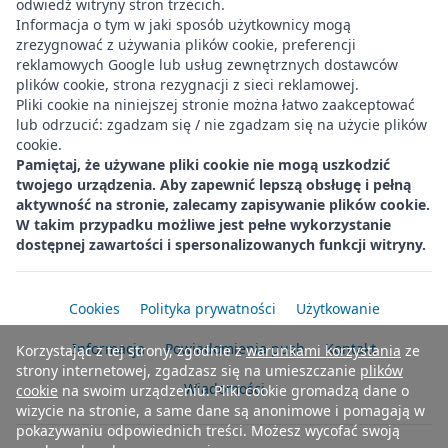
odwiedź witryny stron trzecich.
Informacja o tym w jaki sposób użytkownicy mogą
zrezygnować z używania plików cookie,
preferencji
reklamowych
Google lub usług zewnętrznych dostawców
plików cookie,
strona rezygnacji z sieci reklamowej
.
Pliki cookie na niniejszej stronie można łatwo zaakceptować
lub odrzucić:
zgadzam się
/
nie zgadzam
się na użycie plików
cookie.
Pamiętaj, że używane pliki cookie nie mogą uszkodzić
twojego urządzenia. Aby zapewnić lepszą obsługę i pełną
aktywność na stronie, zalecamy zapisywanie plików cookie.
W takim przypadku możliwe jest pełne wykorzystanie
dostępnej zawartości i spersonalizowanych funkcji witryny.
Cookies
Polityka prywatności
Użytkowanie
Informacja
Powiadomienia push
Kontakt
Korzystając z tej strony, zgodnie z
warunkami korzystania
ze
strony internetowej, zgadzasz się na umieszczanie
plików
Wiadomości
cookie
na swoim urządzeniu. Pliki cookie gromadzą dane o
wizycie na stronie, a same dane są anonimowe i pomagają w
pokazywaniu odpowiednich treści. Możesz wycofać swoją